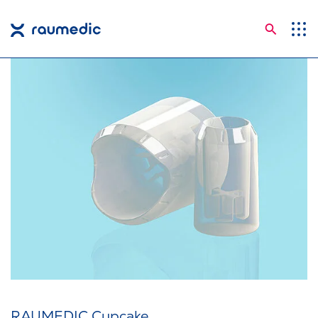
Suche
Anwendungsgebiete
Kompetenzen
Unternehmen
Karriere
Insights
Shop
Kontakt
Sprachen
RAUMEDIC Cupcake