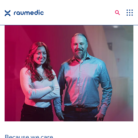
Suche
Anwendungsgebiete
Kompetenzen
Unternehmen
Karriere
Insights
Shop
Kontakt
Sprachen
Because we care