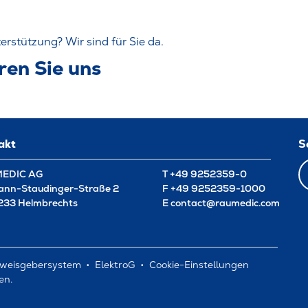
erstützung? Wir sind für Sie da.
ren Sie uns
akt
S
EDIC AG
T
+49 9252359-0
nn-Staudinger-Straße 2
F
+49 9252359-1000
33 Helmbrechts
E
contact@raumedic.com
weisgebersystem
ElektroG
Cookie-Einstellungen
en.