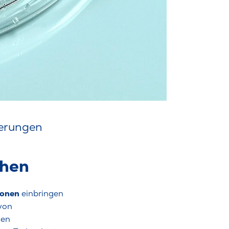
derungen
chen
ionen
einbringen
 von
ßen