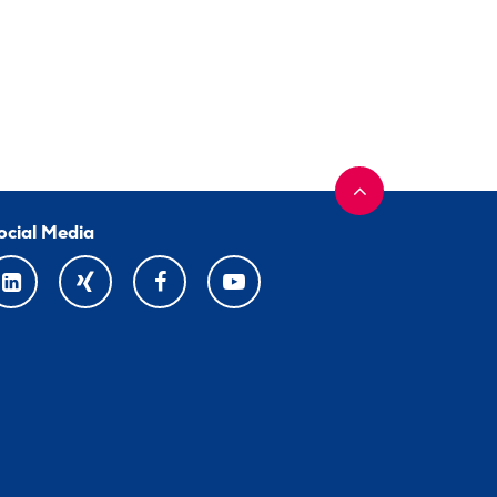
ocial Media
LINKEDIN
XING
FACEBOOK
YOUTUBE