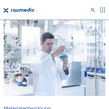
Suche
Anwendungsgebiete
Kompetenzen
Unternehmen
Karriere
Insights
Shop
Kontakt
Sprachen
Material­entwicklung