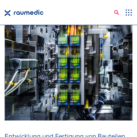
Suche
Anwendungsgebiete
Kompetenzen
Unternehmen
Karriere
Insights
Shop
Kontakt
Sprachen
Entwicklung und Fertigung von Bauteilen