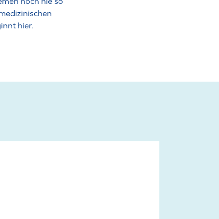
emen noch nie so
 medizinischen
nnt hier.