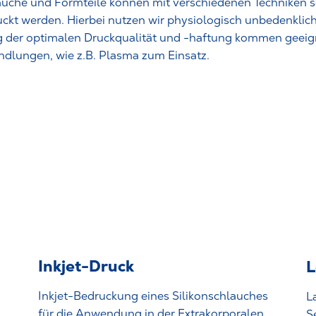
he und Formteile können mit verschiedenen Techniken so
uckt werden. Hierbei nutzen wir physiologisch unbedenklic
ng der optimalen Druckqualität und -haftung kommen geeig
dlungen, wie z.B. Plasma zum Einsatz.
Inkjet-Druck
L
Inkjet-Bedruckung eines Silikonschlauches
L
für die Anwendung in der Extrakorporalen
S