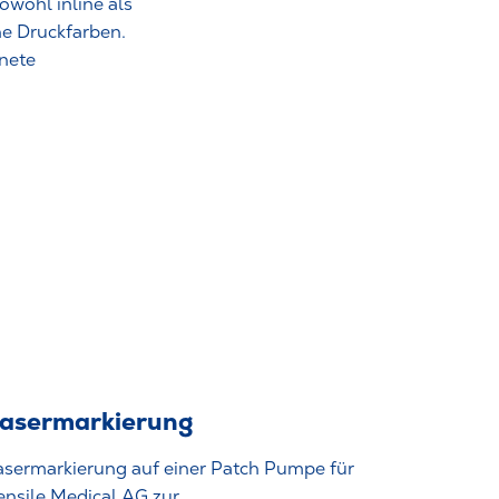
wohl inline als
he Druckfarben.
nete
asermarkierung
asermarkierung auf einer Patch Pumpe für
ensile Medical AG zur