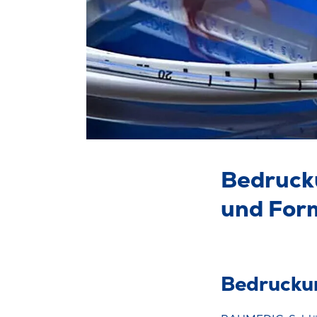
Bedruck
und For
Bedruckun