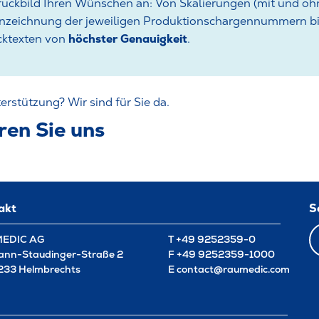
uckbild Ihren Wünschen an: Von Skalierungen (mit und ohn
nzeichnung der jeweiligen Produktionschargennummern bi
höchster Genauigkeit
cktexten von
.
erstützung? Wir sind für Sie da.
ren Sie uns
akt
S
EDIC AG
T
+49 9252359-0
nn-Staudinger-Straße 2
F
+49 9252359-1000
33 Helmbrechts
E
contact@raumedic.com