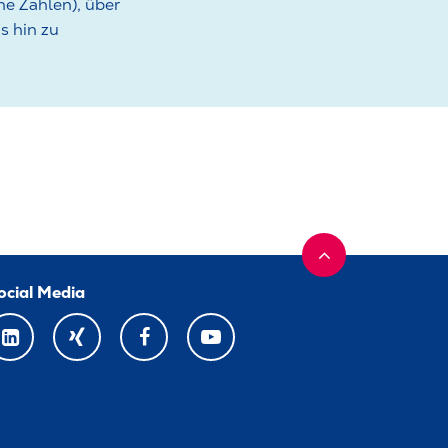
e Zahlen), über
s hin zu
ocial Media
LINKEDIN
XING
FACEBOOK
YOUTUBE