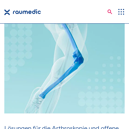
Suche
Anwendungsgebiete
Kompetenzen
Unternehmen
Karriere
Insights
Shop
Kontakt
Sprachen
Lösungen für die Arthroskopie und offene